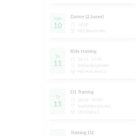
Damer (2 baner)
Man
10
18:00
HGI Beachvolley
Kids træning
Tir
16:15 - 17:45
11
Sophienborghallen
HGI Kids level 3
D1 Træning
Tir
18:00 - 20:00
11
Sophienborgskolen
HGI Dame 1
Træning D2