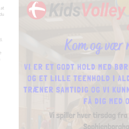
 at
 du
d.
e
s