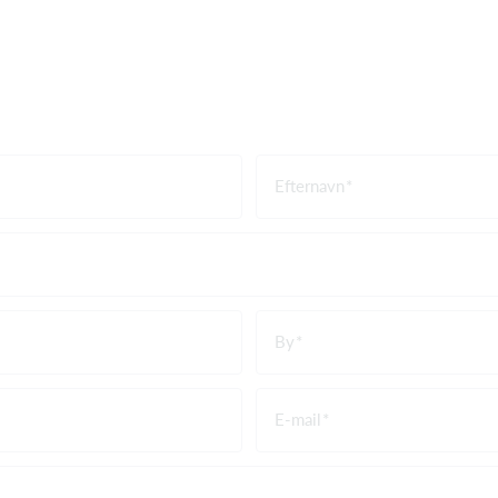
Efternavn
By
E-mail