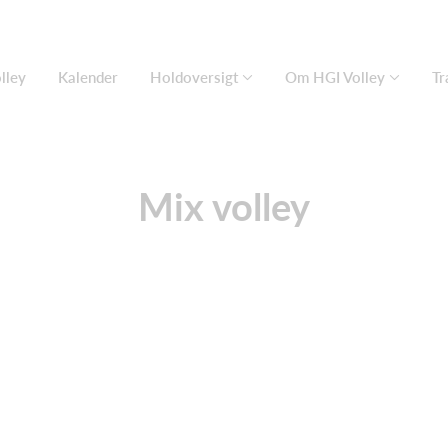
lley
Kalender
Holdoversigt
Om HGI Volley
Tr
Mix volley